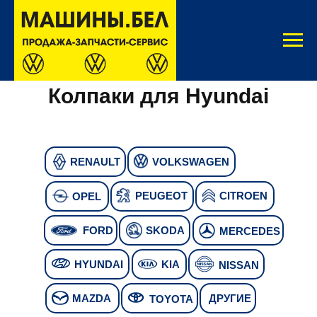
Колпаки для Hyundai
RENAULT
VOLKSWAGEN
PEUGEOT
CITROEN
OPEL
FORD
SKODA
MERCEDES
HYUNDAI
KIA
NISSAN
MAZDA
ДРУГИЕ
TOYOTA