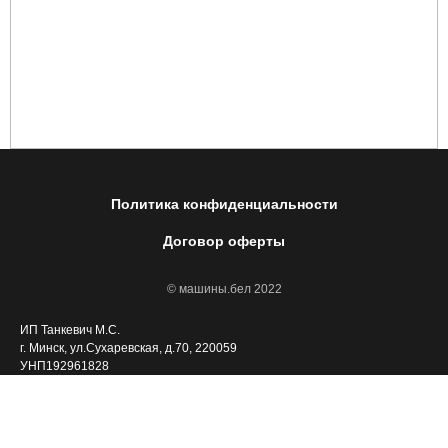
Политика конфиденциальности
Договор оферты
© машины.бел 2022
ИП Танкевич М.С.
г. Минск, ул.Сухаревская, д.70, 220059
УНП192961828
Интернет-магазин машины.бел зарегистрирован в Торговом реестре
РБ 17.08.2022 года. Регистрационный номер в Торговом реестре
Республики Беларусь: 539655