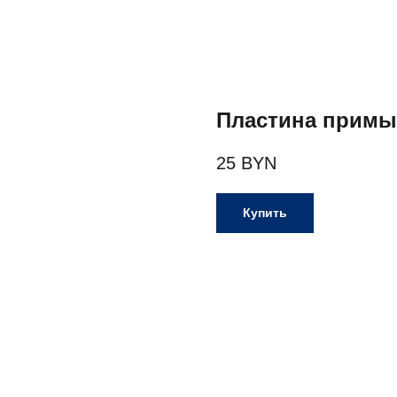
Пластина примык
25
BYN
Купить